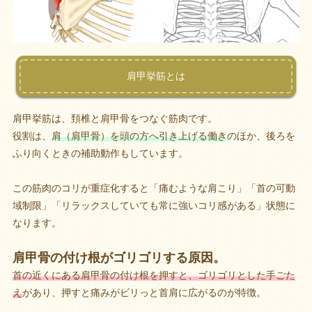
肩甲挙筋とは
肩甲挙筋は、頚椎と肩甲骨をつなぐ筋肉です。
役割は、
肩（肩甲骨）を頭の方へ引き上げる働き
のほか、後ろを
ふり向くときの補助動作もしています。
この筋肉のコリが重症化すると「痛むような肩こり」「首の可動
域制限」「リラックスしていても常に強いコリ感がある」状態に
なります。
肩甲骨の付け根がゴリゴリする原因。
首の近くにある肩甲骨の付け根を押すと、ゴリゴリとした手ごた
え
があり、押すと痛みがビリっと首肩に広がるのが特徴。