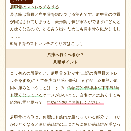
肩甲骨のストレッチをする
菱形筋は背骨と肩甲骨を結びつける筋肉です。肩甲骨の位置
が固定されてしまうと、菱形筋は伸び縮みができずにどんど
ん硬くなるので、ゆるみを出すためにも肩甲骨を動かしまし
ょう。
※
肩甲骨のストレッチのやり方
はこちら
治療へ行くべきか？
判断ポイント
コリ初めの段階だと、肩甲骨を動かす(上記の肩甲骨ストレ
ッチをする)ことで多少コリ感が緩和しますが、菱形筋が原
因の痛みということは、すでに
僧帽筋(中部線維や下部線維)
も硬くなっている
ケースが多いので、自宅ケアはあくまでも
応急処置と思って、
早めに治療にお越しください。
肩甲骨の内側は、何層にも筋肉が重なっている部分で、コリ
がひどくなると硬い筋線維の上にさらに硬い筋線維が重なっ