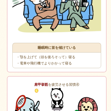
睡眠時に首を傾けている
・顎を上げて（頭を後ろそって）寝る
・電車や飛行機でよりかかって寝る
肩甲挙筋
を疲労させる習慣④