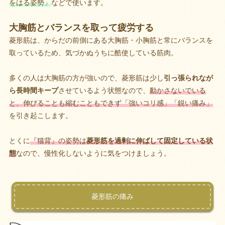
をはる姿勢」
などで使います。
大胸筋とバランスを取って疲労する
菱形筋は、からだの前側にある大胸筋・小胸筋と常にバランスを
取っているため、気づかぬうちに酷使している筋肉。
多くの人は大胸筋の方が強いので、菱形筋は少し
引っ張られなが
ら長時間キープ
させているよう状態なので、
動かさないでいる
と、伸びることも縮むこともできず「強いコリ感」「鋭い痛み」
を引き起こします。
とくに
『猫背』の姿勢は
菱形筋を過剰に伸ばして固定している状
態
なので、慢性化しないように気をつけましょう。
菱形筋の痛み