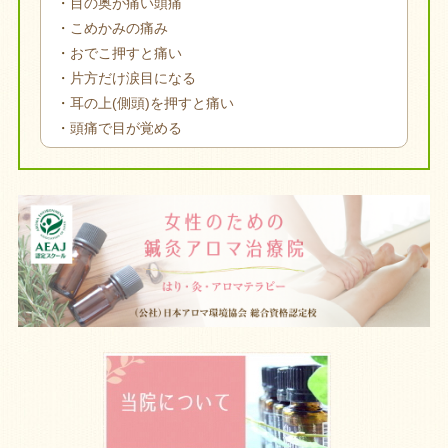
・
目の奥が痛い頭痛
・
こめかみの痛み
・
おでこ押すと痛い
・
片方だけ涙目になる
・
耳の上(側頭)を押すと痛い
・
頭痛で目が覚める