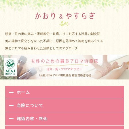
渋谷 女性
頭痛・目の奥の痛み・眼精疲労・首肩こりに対応する渋谷の鍼灸院
他の施術で変化がなかった不調に、原因を見極めて施術を組み立てる
鍼とアロマを組み合わせた治療としてのアプローチ
ホーム
当院について
施術内容・料金