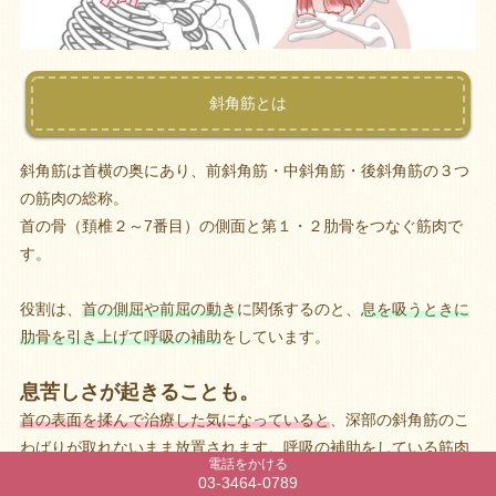
斜角筋とは
斜角筋は首横の奥にあり、前斜角筋・中斜角筋・後斜角筋の３つ
の筋肉の総称。
首の骨（頚椎２～7番目）の側面と第１・２肋骨をつなぐ筋肉で
す。
役割は、
首の側屈や前屈の動き
に関係するのと、
息を吸うときに
肋骨を引き上げて呼吸の補助
をしています。
息苦しさが起きることも。
首の表面を揉んで治療した気になっていると
、深部の斜角筋のこ
わばりが取れないまま放置されます。呼吸の補助をしている筋肉
電話をかける
なので、ひどくなると
「胸苦しさ」を感じるので 「心臓が悪
03-3464-0789