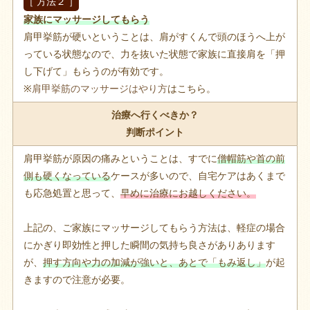
［ 方法２ ］
家族にマッサージしてもらう
肩甲挙筋が硬いということは、肩がすくんで頭のほうへ上が
っている状態なので、力を抜いた状態で家族に直接肩を「押
し下げて」もらうのが有効です。
※
肩甲挙筋のマッサージはやり方
はこちら。
治療へ行くべきか？
判断ポイント
肩甲挙筋が原因の痛みということは、すでに
僧帽筋や首の前
側も硬くなっている
ケースが多いので、自宅ケアはあくまで
も応急処置と思って、
早めに治療にお越しください。
上記の、ご家族にマッサージしてもらう方法は、軽症の場合
にかぎり即効性と押した瞬間の気持ち良さがありあります
が、
押す方向や力の加減が強いと、あとで「もみ返し」
が起
きますので注意が必要。