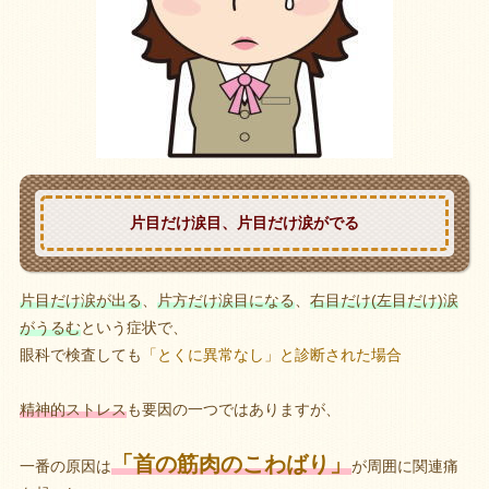
片目だけ涙目、片目だけ涙がでる
片目だけ涙が出る
、
片方だけ涙目になる
、
右目だけ(左目だけ)涙
がうるむ
という症状で、
眼科で検査しても
「とくに異常なし」と診断された場合
精神的ストレス
も要因の一つではありますが、
「首の筋肉のこわばり」
一番の原因は
が周囲に関連痛