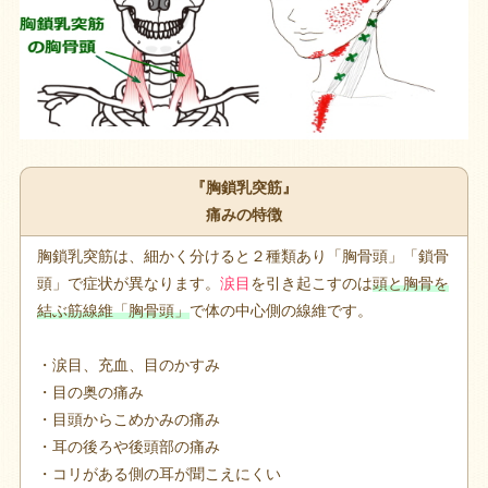
『胸鎖乳突筋』
痛みの特徴
胸鎖乳突筋は、細かく分けると２種類あり「胸骨頭」「鎖骨
頭」で症状が異なります。
涙目
を引き起こすのは
頭と胸骨を
結ぶ筋線維「胸骨頭」
で体の中心側の線維です。
・涙目、充血、目のかすみ
・目の奥の痛み
・目頭からこめかみの痛み
・耳の後ろや後頭部の痛み
・コリがある側の耳が聞こえにくい