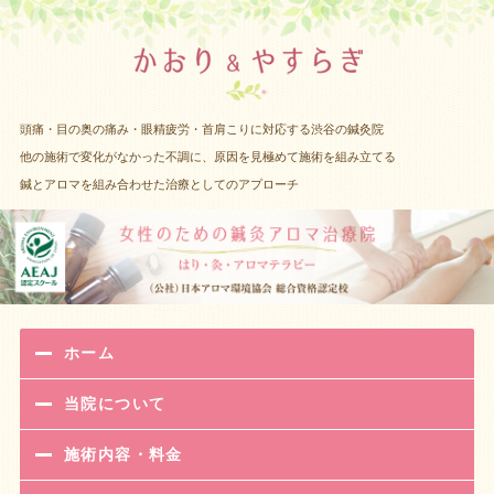
渋谷 女性
頭痛・目の奥の痛み・眼精疲労・首肩こりに対応する渋谷の鍼灸院
他の施術で変化がなかった不調に、原因を見極めて施術を組み立てる
鍼とアロマを組み合わせた治療としてのアプローチ
ホーム
当院について
施術内容・料金