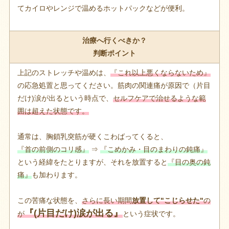
てカイロやレンジで温めるホットパックなどが便利。
治療へ行くべきか？
判断ポイント
上記のストレッチや温めは、
『これ以上悪くならないため』
の応急処置と思ってください。筋肉の関連痛が原因で（片目
だけ)涙が出るという時点で、
セルフケアで治せるような範
囲は超えた状態です。
通常は、胸鎖乳突筋が硬くこわばってくると、
『首の前側のコリ感』
⇒
『こめかみ・目のまわりの鈍痛』
という経緯をたとりますが、それを放置すると
『目の奥の鈍
痛』
も加わります。
この苦痛な状態を、
さらに長い期間
放置して"こじらせた"
の
『(片目だけ)涙が出る』
が
という症状です。