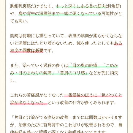
胸鎖乳突筋だけでなく、
もっと深くにある首の筋肉
(斜角筋)
や、
肩や背中の深層筋まで一緒に硬くなっている
可能性がと
ても高い。
筋肉は何層にも重なっていて、表層の筋肉が柔らかくならな
いと深層にはたどり着かないため、鍼を使ったとしても
ある
程度の
回数は必要
です。
また、治っていく過程の多くは
「目の奥の鈍痛」「こめか
み・目のまわりの鈍痛」「首肩のコリ感」
などが先に消失
し、
これらの苦痛感がなくなった
一番最後のほうに「気がつくと
涙が出なくなった」
という改善の仕方が多くみられます。
「片目だけ涙がでる症状の改善」までには回数はかかります
が、治療のたびに首肩背中のこわばりが改善されるので、自
律神経も整って呼吸が深くなり熟眠感もでてきます。