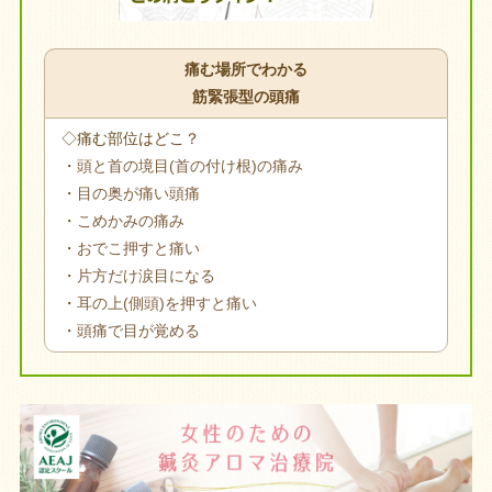
痛む場所でわかる
筋緊張型の頭痛
◇痛む部位はどこ？
・
頭と首の境目(首の付け根)の痛み
・
目の奥が痛い頭痛
・
こめかみの痛み
・
おでこ押すと痛い
・
片方だけ涙目になる
・
耳の上(側頭)を押すと痛い
・
頭痛で目が覚める