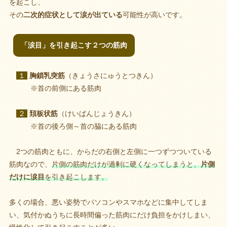
を起こし、
その
二次的症状として涙が出ている
可能性が高いです。
「涙目」を引き起こす２つの筋肉
１
胸鎖乳突筋
（きょうさにゅうとつきん）
※首の前側にある筋肉
２
頚板状筋
（けいばんじょうきん）
※首の後ろ側～首の脇にある筋肉
2つの筋肉ともに、からだの右側と左側に一つずつついている
筋肉なので、
片側の筋肉だけが過剰に硬くなってしまうと、
片側
だけに涙目
を引き起こします。
多くの場合、悪い姿勢でパソコンやスマホなどに集中してしま
い、気付かぬうちに長時間偏った筋肉にだけ負担をかけしまい、