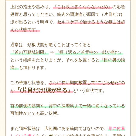
上記の指圧や温めは、
『これ以上悪くならないため』
の応急
処置と思ってください。筋肉の関連痛が原因で（片目だけ)
涙が出るという時点で、
セルフケアで治せるような範囲は超
えた状態です。
通常は、頚板状筋が硬くこわばってくると、
『首の可動域制限』
⇒
『振り返ると首背中の一部が痛む』
という経緯をたとりますが、それを放置すると
『目の奥の鈍
痛』
も加わります。
この苦痛な状態を、
さらに長い期間
放置して"こじらせた"
の
『(片目だけ)涙が出る』
が
という症状です。
首の前側の筋肉や、背中の深層筋まで一緒に硬くなっている
可能性がとても高い状態。
また頚板状筋は、広範囲にある筋肉ではないので、
骨に付着
している近く
をピンポイントで施術する
必要があり、表層の