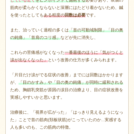
筋肉が柔らかくならないと深層にはたどり着かないため、鍼
を使ったとしても
ある程度の
回数は必要
です。
また、治っていく過程の多くは
「首の可動域制限」「目の奥
の鈍痛」「首肩のコリ感」
などが先に消失し、
これらの苦痛感がなくなった
一番最後のほうに「気がつくと
涙が出なくなった」
という改善の仕方が多くみられます。
「片目だけ涙がでる症状の改善」までには回数はかかります
が、
「目のかすみ」や「目の奥の鈍痛」が同時に緩和される
ため、胸鎖乳突筋が原因の涙目の治療より、目の症状改善を
実感しやすいかと思います。
治療後に、「視界が広がった」「はっきり見えるようになっ
た」ことで首の筋肉(頚板状筋)がこっていたのか...実感する
人も多いのも、この筋肉の特徴。