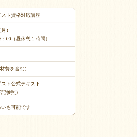
ピスト資格対応講座
（月）
16：00（昼休憩１時間）
・教材費を含む）
ピスト公式テキスト
下記参照）
払いも可能です