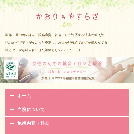
渋谷 女性
頭痛・目の奥の痛み・眼精疲労・首肩こりに対応する渋谷の鍼灸院
他の施術で変化がなかった不調に、原因を見極めて施術を組み立てる
鍼とアロマを組み合わせた治療としてのアプローチ
ホーム
当院について
施術内容・料金