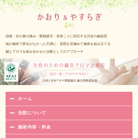
渋谷 女性
頭痛・目の奥の痛み・眼精疲労・首肩こりに対応する渋谷の鍼灸院
他の施術で変化がなかった不調に、原因を見極めて施術を組み立てる
鍼とアロマを組み合わせた治療としてのアプローチ
ホーム
当院について
施術内容・料金