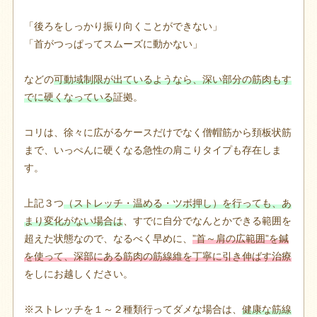
「後ろをしっかり振り向くことができない」
「首がつっぱってスムーズに動かない」
などの
可動域制限が出ているようなら、深い部分の筋肉もす
でに硬くなっている
証拠。
コリは、徐々に広がるケースだけでなく僧帽筋から頚板状筋
まで、いっぺんに硬くなる急性の肩こりタイプも存在しま
す。
上記３つ
（ストレッチ・温める・ツボ押し）を行っても、あ
まり変化がない場合は
、すでに自分でなんとかできる範囲を
超えた状態なので、なるべく早めに、
”首～肩の広範囲”を鍼
を使って、深部にある筋肉の筋線維を丁寧に引き伸ばす治療
をしにお越しください。
※ストレッチを１～２種類行ってダメな場合は、
健康な筋線