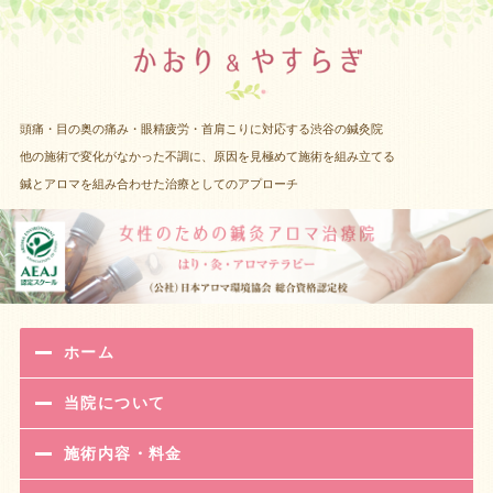
渋谷 女性
頭痛・目の奥の痛み・眼精疲労・首肩こりに対応する渋谷の鍼灸院
他の施術で変化がなかった不調に、原因を見極めて施術を組み立てる
鍼とアロマを組み合わせた治療としてのアプローチ
ホーム
当院について
施術内容・料金