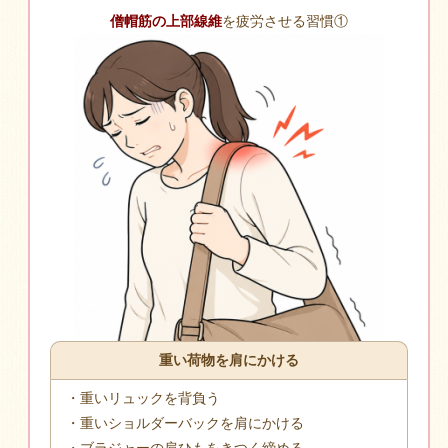
僧帽筋の上部線維
を疲労させる習慣①
重い荷物を肩にかける
・重いリュックを背負う
・重いショルダーバックを肩にかける