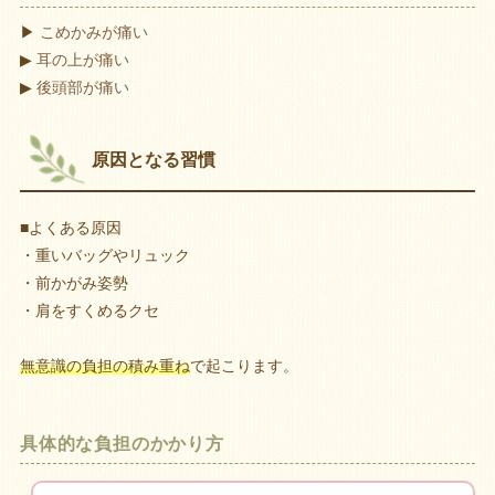
▶
こめかみが痛い
▶
耳の上が痛い
▶
後頭部が痛い
原因となる習慣
■よくある原因
・重いバッグやリュック
・前かがみ姿勢
・肩をすくめるクセ
無意識の負担の積み重ね
で起こります。
具体的な負担のかかり方