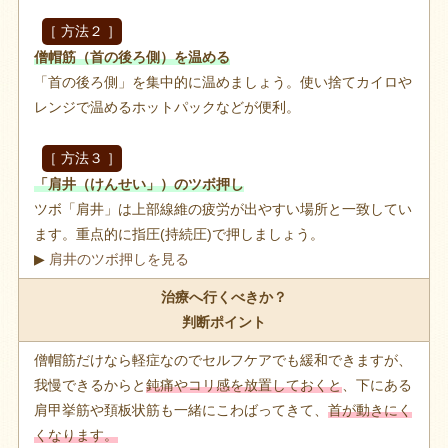
［ 方法２ ］
僧帽筋（首の後ろ側）を温める
「首の後ろ側」を集中的に温めましょう。使い捨てカイロや
レンジで温めるホットパックなどが便利。
［ 方法３ ］
「肩井（けんせい」）のツボ押し
ツボ「肩井」は上部線維の疲労が出やすい場所と一致してい
ます。重点的に指圧(持続圧)で押しましょう。
▶
肩井のツボ押しを見る
治療へ行くべきか？
判断ポイント
僧帽筋だけなら軽症なのでセルフケアでも緩和できますが、
我慢できるからと
鈍痛やコリ感を放置しておくと
、下にある
肩甲挙筋や頚板状筋も一緒にこわばってきて、
首が動きにく
くなります。