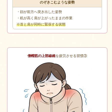
のぞきこむような姿勢
・顔が前方へ突き出した姿勢
・机が高く肩が上がったままの作業
※首と肩が同時に緊張する状態
僧帽筋の上部線維
を疲労させる習慣③