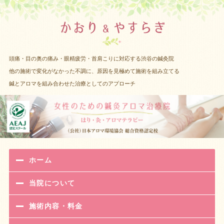
渋谷 女性
頭痛・目の奥の痛み・眼精疲労・首肩こりに対応する渋谷の鍼灸院
他の施術で変化がなかった不調に、原因を見極めて施術を組み立てる
鍼とアロマを組み合わせた治療としてのアプローチ
ホーム
当院について
施術内容・料金