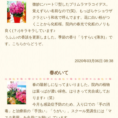
微妙にハート♡型したプリムラマラコイデス。
覚えずらい名前なので(笑)、もっぱらケショウザ
クラという和名で呼んでます。花に白い粉がつ
くことから化粧桜。院内の春光で化粧のノリも
良く(？♪)キラキラしています♪
うふふ♪の香談を更新しました。季節の香り「うすらい(薄氷)」で
す。
こちらからどうぞ。
2020年03月06日 08:38
春めいて
春の陽射しになってまいりました。院内の植物
は葉っぱが濃い緑色。はりきって光合成してお
ります♪（笑）
今月も感染症予防のため、入り口での「手の消
毒」と治療前の「手洗い」「うがい」。スクール受講生には「マ
スク着用」を全員にお願いしています。