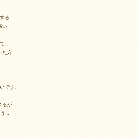
する
痛い
て、
った方
いです。
れるが
...