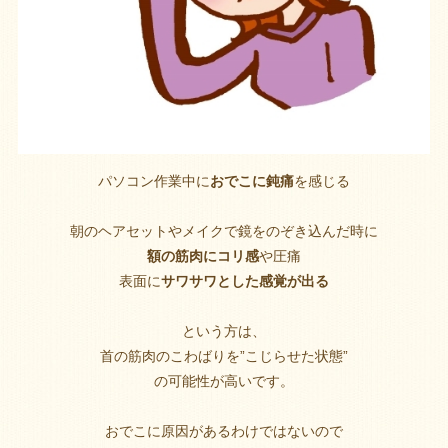
パソコン作業中に
おでこに鈍痛
を感じる
朝のヘアセットやメイクで鏡をのぞき込んだ時に
額の筋肉にコリ感
や圧痛
表面に
サワサワとした感覚が出る
という方は、
首の筋肉のこわばりを”こじらせた状態”
の可能性が高いです。
おでこに原因があるわけではないので