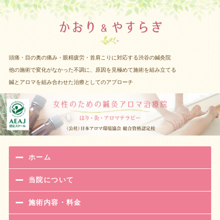
渋谷 女性
頭痛・目の奥の痛み・眼精疲労・首肩こりに対応する渋谷の鍼灸院
他の施術で変化がなかった不調に、原因を見極めて施術を組み立てる
鍼とアロマを組み合わせた治療としてのアプローチ
ホーム
当院について
施術内容・料金