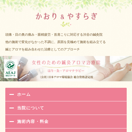
渋谷 女性
頭痛・目の奥の痛み・眼精疲労・首肩こりに対応する渋谷の鍼灸院
他の施術で変化がなかった不調に、原因を見極めて施術を組み立てる
鍼とアロマを組み合わせた治療としてのアプローチ
ホーム
当院について
施術内容・料金