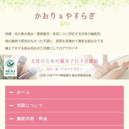
渋谷 女性
頭痛・目の奥の痛み・眼精疲労・首肩こりに対応する渋谷の鍼灸院
他の施術で変化がなかった不調に、原因を見極めて施術を組み立てる
鍼とアロマを組み合わせた治療としてのアプローチ
ホーム
当院について
施術内容・料金