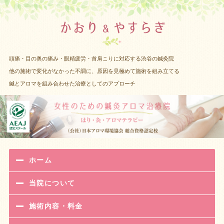
渋谷 女性
頭痛・目の奥の痛み・眼精疲労・首肩こりに対応する渋谷の鍼灸院
他の施術で変化がなかった不調に、原因を見極めて施術を組み立てる
鍼とアロマを組み合わせた治療としてのアプローチ
ホーム
当院について
施術内容・料金