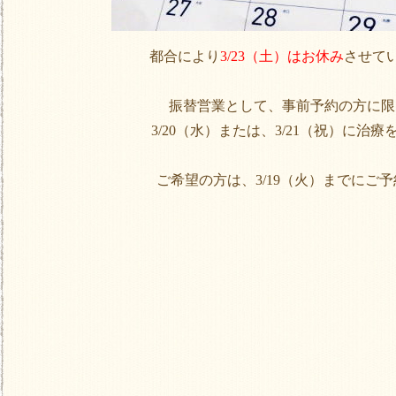
都合により
3/23（土）はお休み
させて
振替営業として、事前予約の方に限
3/20（水）または、3/21（祝）に治
ご希望の方は、3/19（火）までにご