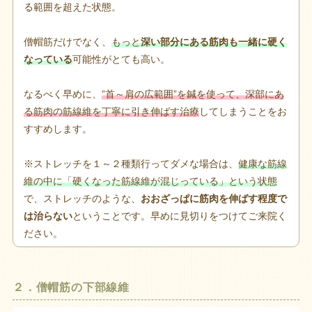
る範囲を超えた状態。
僧帽筋だけでなく、
もっと
深い部分にある筋肉も一緒に硬く
なっている
可能性がとても高い。
なるべく早めに、
”首～肩の広範囲”を鍼を使って、深部にあ
る筋肉の筋線維を丁寧に引き伸ばす治療
してしまうことをお
すすめします。
※ストレッチを１～２種類行ってダメな場合は、
健康な筋線
維の中に「硬くなった筋線維が混じっている」という状態
で、ストレッチのような、
おおざっぱに筋肉を伸ばす程度で
は治らない
ということです。早めに見切りをつけてご来院く
ださい。
２．僧帽筋の下部線維