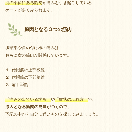
別の部位にある筋肉
が痛みを引き起こしている
ケースが多くみられます。
原因となる３つの筋肉
後頭部や首の付け根の痛みは、
おもに次の筋肉が関係しています。
１. 僧帽筋の上部線維
２. 僧帽筋の下部線維
３. 肩甲挙筋
「痛みの出ている場所」
や
「症状の現れ方」
で、
原因となる筋肉の見当がつく
ので、
下記の中から自分に近いものを探してみましょう。