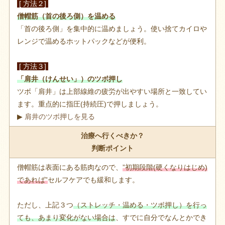
[ 方法２]
僧帽筋（首の後ろ側）を温める
「首の後ろ側」を集中的に温めましょう。使い捨てカイロや
レンジで温めるホットパックなどが便利。
[ 方法３]
「肩井（けんせい」）のツボ押し
ツボ「肩井」は上部線維の疲労が出やすい場所と一致してい
ます。重点的に指圧(持続圧)で押しましょう。
▶
肩井のツボ押しを見る
治療へ行くべきか？
判断ポイント
僧帽筋は表面にある筋肉なので、
”初期段階(硬くなりはじめ)
であれば”
セルフケアでも緩和します。
ただし、上記３つ
（ストレッチ・温める・ツボ押し）を行っ
ても、あまり変化がない場合は
、すでに自分でなんとかでき