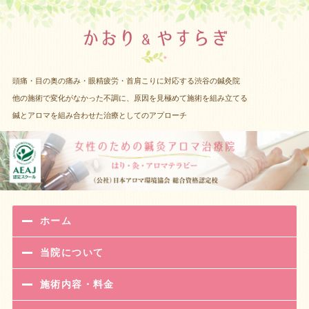
渋谷 女性
頭痛・目の奥の痛み・眼精疲労・首肩こりに対応する渋谷の鍼灸院
他の施術で変化がなかった不調に、原因を見極めて施術を組み立てる
鍼とアロマを組み合わせた治療としてのアプローチ
ホーム
当院について
施術内容・料金