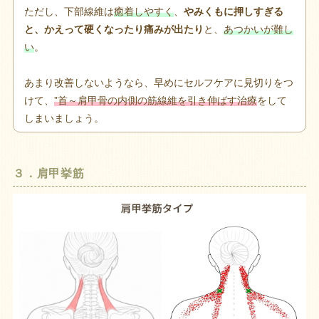
ただし、下部線維は
癒着しやすく
、
やみくもに押しすぎる
と、かえって硬くなったり痛みが出たり
と、
あつかいが難し
い
。
あまり改善しないようなら、早めにセルフケアに見切りをつ
けて、
”首～肩甲骨の内側の筋線維を引き伸ばす治療
をして
しまいましょう。
３．肩甲挙筋